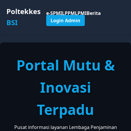
Poltekkes
e-SPMI
LPPM
LPMI
Berita
Login Admin
BSI
Portal Mutu &
Inovasi
Terpadu
Pusat informasi layanan Lembaga Penjaminan